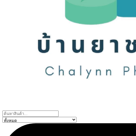
Search
...