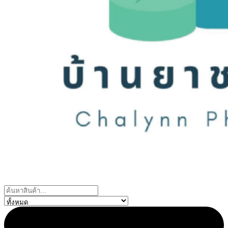
Search
...