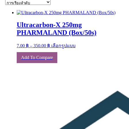
Ultracarbon-X 250mg
PHARMALAND (Box/50s)
Price
This
7.00
฿
–
350.00
฿
เลือกรูปแบบ
range:
product
has
7.00 ฿
Add To Compare
multiple
through
variants.
350.00 ฿
The
options
may
be
chosen
on
the
product
page