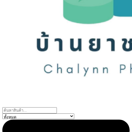
Search
...