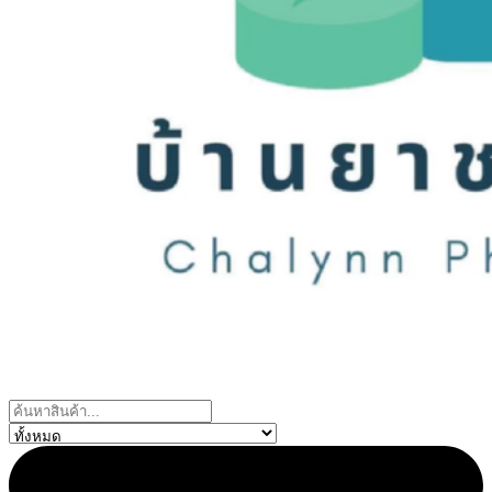
Search
...