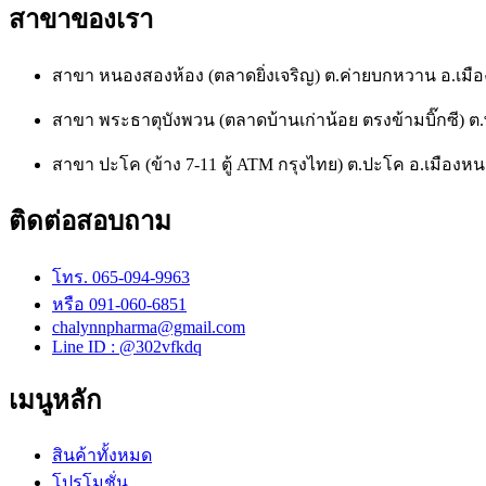
สาขาของเรา
สาขา หนองสองห้อง (ตลาดยิ่งเจริญ) ต.ค่ายบกหวาน อ.เ
สาขา พระธาตุบังพวน (ตลาดบ้านเก่าน้อย ตรงข้ามบิ๊กซี)
สาขา ปะโค (ข้าง 7-11 ตู้ ATM กรุงไทย) ต.ปะโค อ.เมือ
ติดต่อสอบถาม
โทร. 065-094-9963
หรือ 091-060-6851
chalynnpharma@gmail.com
Line ID : @302vfkdq
เมนูหลัก
สินค้าทั้งหมด
โปรโมชั่น