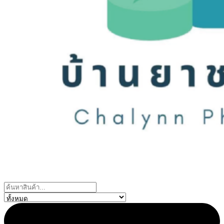
Search
...