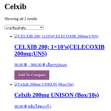
Celxib
Showing all 2 results
CELXIB 200; 1×10’s(CELECOXIB
200mg;UNS)
Price
This
90.00
฿
–
900.00
฿
เลือกรูปแบบ
range:
product
has
90.00 ฿
Add To Compare
multiple
through
variants.
900.00 ฿
The
options
Celxib 200mg UNISON (Box/10s)
may
be
chosen
90.00
฿
หยิบใส่ตะกร้า
on