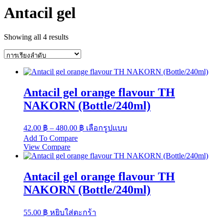
Antacil gel
Showing all 4 results
Antacil gel orange flavour TH
NAKORN (Bottle/240ml)
Price
This
42.00
฿
–
480.00
฿
เลือกรูปแบบ
range:
product
Add To Compare
has
42.00 ฿
View Compare
multiple
through
variants.
480.00 ฿
The
Antacil gel orange flavour TH
options
may
NAKORN (Bottle/240ml)
be
chosen
55.00
฿
หยิบใส่ตะกร้า
on