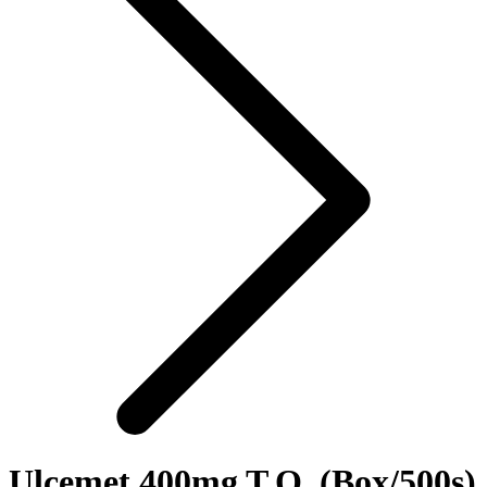
Ulcemet 400mg T.O. (Box/500s)