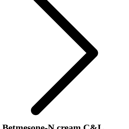
Betmesone-N cream C&L