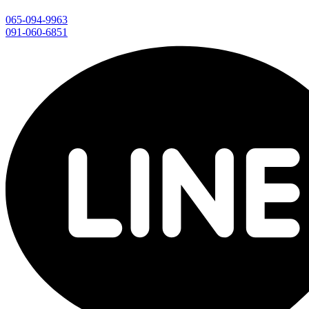
065-094-9963
091-060-6851