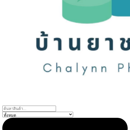
Search
...