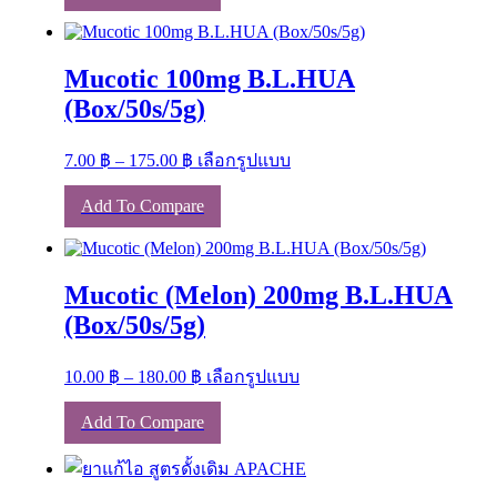
Mucotic 100mg B.L.HUA
(Box/50s/5g)
Price
This
7.00
฿
–
175.00
฿
เลือกรูปแบบ
range:
product
has
7.00 ฿
Add To Compare
multiple
through
variants.
175.00 ฿
The
options
Mucotic (Melon) 200mg B.L.HUA
may
be
(Box/50s/5g)
chosen
on
Price
This
the
10.00
฿
–
180.00
฿
เลือกรูปแบบ
range:
product
product
has
page
10.00 ฿
Add To Compare
multiple
through
variants.
180.00 ฿
The
options