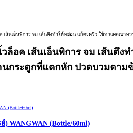
นิ้วล็อค เส้นเอ็นพิการ จม เส้นตึงทำให้หย่อน แก้ตะคริว ใช้ทาแผล
นิ้วล็อค เส้นเอ็นพิการ จม เส้นตึง
นกระดูกที่แตกหัก ปวดบวมตามข
ปรย์) WANGWAN (Bottle/60ml)