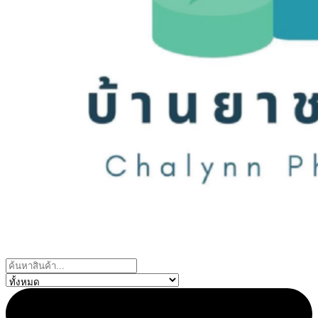
Search
...