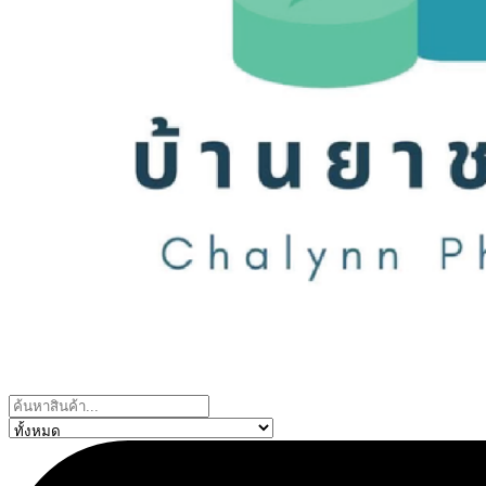
Search
...