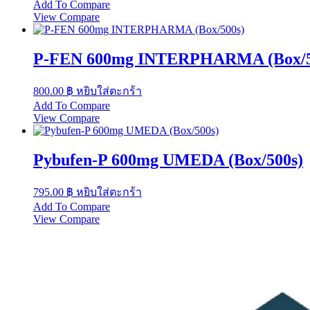
Add To Compare
on
has
View Compare
the
multiple
product
variants.
page
The
P-FEN 600mg INTERPHARMA (Box/5
options
may
be
800.00
฿
หยิบใส่ตะกร้า
chosen
Add To Compare
on
View Compare
the
product
page
Pybufen-P 600mg UMEDA (Box/500s)
795.00
฿
หยิบใส่ตะกร้า
Add To Compare
View Compare