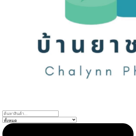
Search
...