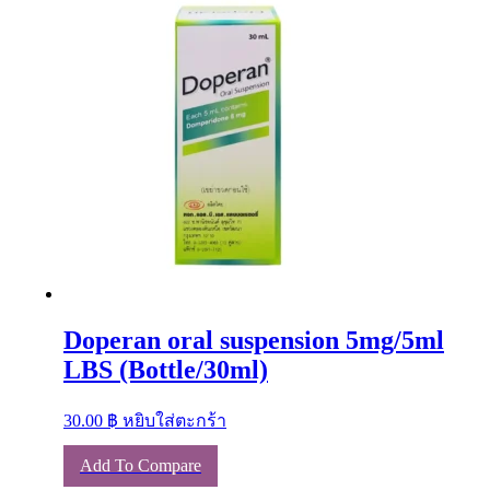
options
may
be
chosen
on
the
product
page
Doperan oral suspension 5mg/5ml
LBS (Bottle/30ml)
30.00
฿
หยิบใส่ตะกร้า
Add To Compare