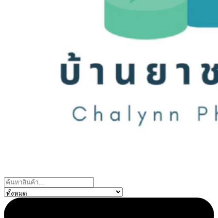
Search
...