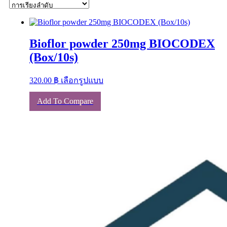
Bioflor powder 250mg BIOCODEX
(Box/10s)
This
320.00
฿
เลือกรูปแบบ
product
has
Add To Compare
multiple
variants.
The
options
may
be
chosen
on
the
product
page