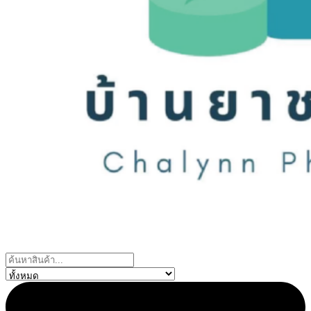
Search
...