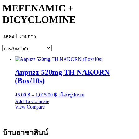
MEFENAMIC +
DICYCLOMINE
แสดง 1 รายการ
Anpuzz 520mg TH NAKORN
(Box/10s)
Price
This
45.00
฿
–
1,015.00
฿
เลือกรูปแบบ
range:
product
Add To Compare
has
45.00 ฿
View Compare
multiple
through
variants.
1,015.00 ฿
The
options
บ้านยาชาลินน์
may
be