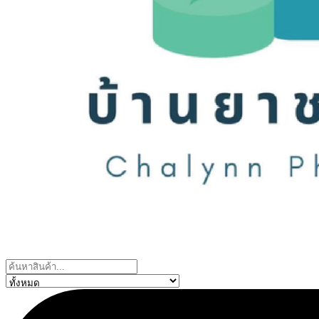
Search
...