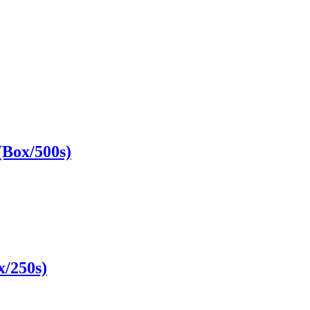
ox/500s)
/250s)