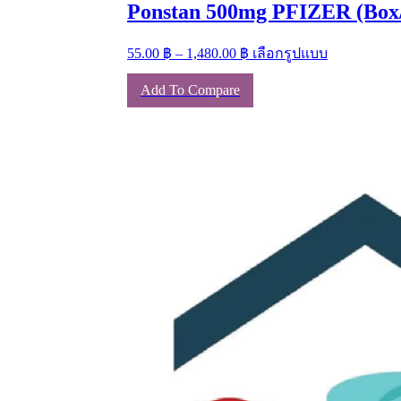
Ponstan 500mg PFIZER (Box/
Price
This
55.00
฿
–
1,480.00
฿
เลือกรูปแบบ
range:
product
has
55.00 ฿
Add To Compare
multiple
through
variants.
1,480.00 ฿
The
options
may
be
chosen
on
the
product
page