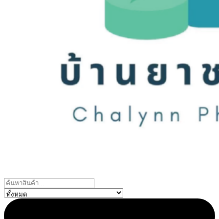
Search
...