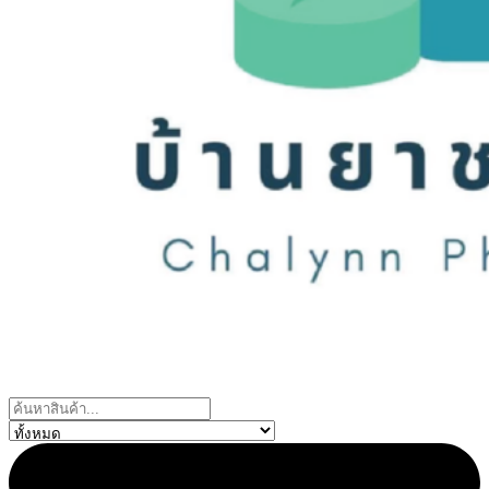
Search
...