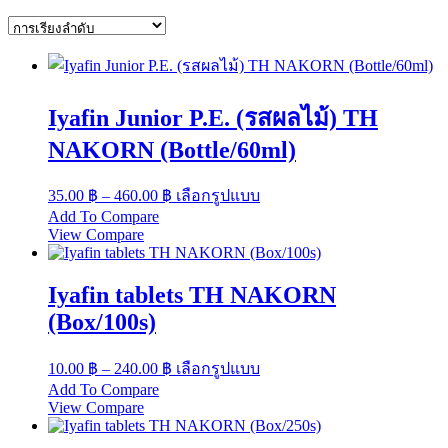
Iyafin Junior P.E. (รสผลไม้) TH
NAKORN (Bottle/60ml)
Price
This
35.00
฿
–
460.00
฿
เลือกรูปแบบ
range:
product
Add To Compare
has
35.00 ฿
View Compare
multiple
through
variants.
460.00 ฿
The
Iyafin tablets TH NAKORN
options
may
(Box/100s)
be
chosen
Price
This
10.00
฿
–
240.00
฿
เลือกรูปแบบ
on
range:
product
the
Add To Compare
has
10.00 ฿
product
View Compare
multiple
through
page
variants.
240.00 ฿