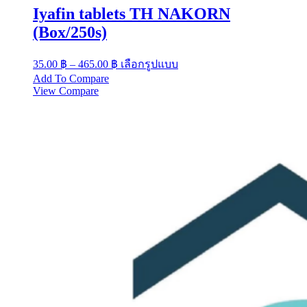
The
Iyafin tablets TH NAKORN
options
may
(Box/250s)
be
chosen
Price
This
35.00
฿
–
465.00
฿
เลือกรูปแบบ
on
range:
product
the
Add To Compare
has
35.00 ฿
product
View Compare
multiple
through
page
variants.
465.00 ฿
The
options
may
be
chosen
on
the
product
page