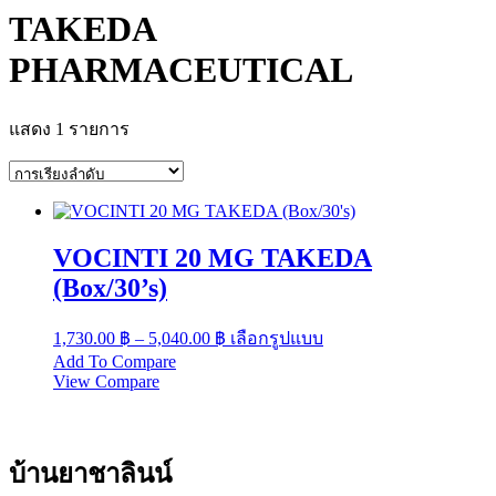
TAKEDA
PHARMACEUTICAL
แสดง 1 รายการ
VOCINTI 20 MG TAKEDA
(Box/30’s)
Price
This
1,730.00
฿
–
5,040.00
฿
เลือกรูปแบบ
range:
product
Add To Compare
has
1,730.00 ฿
View Compare
multiple
through
variants.
5,040.00 ฿
The
options
บ้านยาชาลินน์
may
be