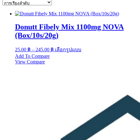
Donutt Fibely Mix 1100mg NOVA
(Box/10s/20g)
Price
This
25.00
฿
–
245.00
฿
เลือกรูปแบบ
range:
product
Add To Compare
has
25.00 ฿
View Compare
multiple
through
variants.
245.00 ฿
The
options
may
be
chosen
on
the
product
page