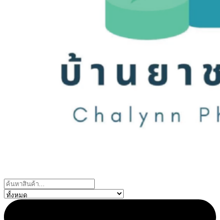
Search
...