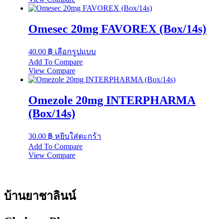
Omesec 20mg FAVOREX (Box/14s)
This
40.00
฿
เลือกรูปแบบ
product
Add To Compare
has
View Compare
multiple
variants.
The
Omezole 20mg INTERPHARMA
options
may
(Box/14s)
be
chosen
30.00
฿
หยิบใส่ตะกร้า
on
the
Add To Compare
product
View Compare
page
บ้านยาชาลินน์