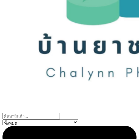
Search
...