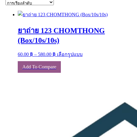
ยาถ่าย 123 CHOMTHONG
(Box/10s/10s)
Price
This
60.00
฿
–
580.00
฿
เลือกรูปแบบ
range:
product
has
60.00 ฿
Add To Compare
multiple
through
variants.
580.00 ฿
The
options
may
be
chosen
on
the
product
page