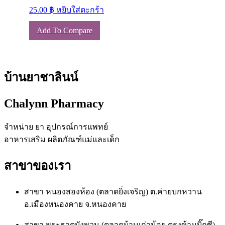
25.00
฿
หยิบใส่ตะกร้า
Add To Compare
บ้านยาชาลินน์
Chalynn Pharmacy
จำหน่าย ยา อุปกรณ์การแพทย์
อาหารเสริม ผลิตภัณฑ์แม่และเด็ก
สาขาของเรา
สาขา หนองสองห้อง (ตลาดยิ่งเจริญ) ต.ค่ายบกหวาน
อ.เมืองหนองคาย จ.หนองคาย
สาขา พระธาตุบังพวน (ตลาดบ้านเก่าน้อย ตรงข้ามบิ๊กซี)